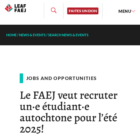
FAITES UN DON
MENU
HOME
/
NEWS & EVENTS
/
SEARCH NEWS & EVENTS
JOBS AND OPPORTUNITIES
Le FAEJ veut recruter
un·e étudiant·e
autochtone pour l’été
2025!