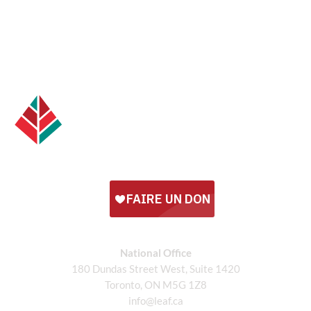
National Office
180 Dundas Street West, Suite 1420
Toronto, ON M5G 1Z8
info@leaf.ca