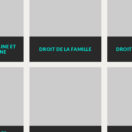
INE ET
DROIT DE LA FAMILLE
DROIT
GNE