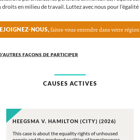
droits en milieu de travail. Luttez avec nous pour l’égalité
EJOIGNEZ-NOUS,
faites-vous entendre dans votre région
D’AUTRES FAÇONS DE PARTICIPER
CAUSES ACTIVES
HEEGSMA V. HAMILTON (CITY) (2026)
This case is about the equality rights of unhoused
people and the gendered realities of homelessness.