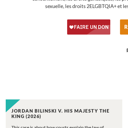
sexuelle, les droits 2ELGBTQIA+ et les 
R
JORDAN BILINSKI V. HIS MAJESTY THE
KING (2026)
This case is about how courts explain the law of