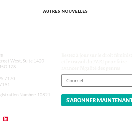
AUTRES NOUVELLES
Restez à jour sur le droit féminis
ce
reet West, Suite 1420
et le travail du FAEJ pour faire
M5G 1Z8
avancer l'égalité des genres
95.7170
.7191
gistration Number: 10821
1