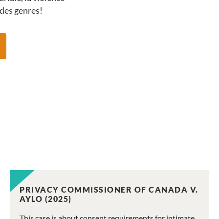
 des genres!
PRIVACY COMMISSIONER OF CANADA V.
AYLO (2025)
This case is about consent requirements for intimate