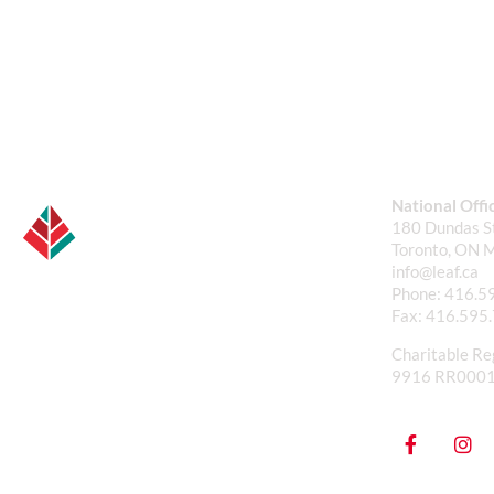
National Offi
180 Dundas St
Toronto, ON 
info@leaf.ca
Phone:
416.5
Fax:
416.595
Charitable Re
9916 RR000