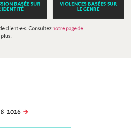
SION BASÉE SUR
VIOLENCES BASÉES SUR
L’IDENTITÉ
LE GENRE
 de client·e·s. Consultez
notre page de
 plus.
58-2026