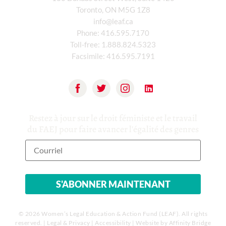
Toronto, ON M5G 1Z8
info@leaf.ca
Phone:
416.595.7170
Toll-free:
1.888.824.5323
Facsimile:
416.595.7191
Restez à jour sur le droit féministe et le travail
du FAEJ pour faire avancer l'égalité des genres
© 2026 Women’s Legal Education & Action Fund (LEAF). All rights
reserved. |
Legal & Privacy
|
Accessibility
| Website by
Affinity Bridge