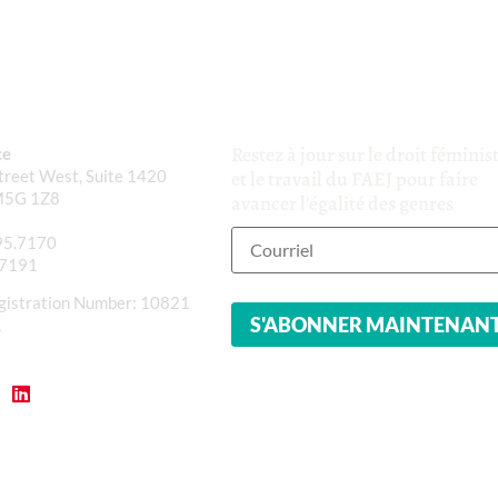
Restez à jour sur le droit féminis
ce
reet West, Suite 1420
et le travail du FAEJ pour faire
M5G 1Z8
avancer l'égalité des genres
95.7170
.7191
gistration Number: 10821
1