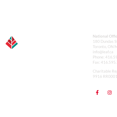
National Offi
180 Dundas St
Toronto, ON 
info@leaf.ca
Phone:
416.5
Fax:
416.595
Charitable Re
9916 RR000