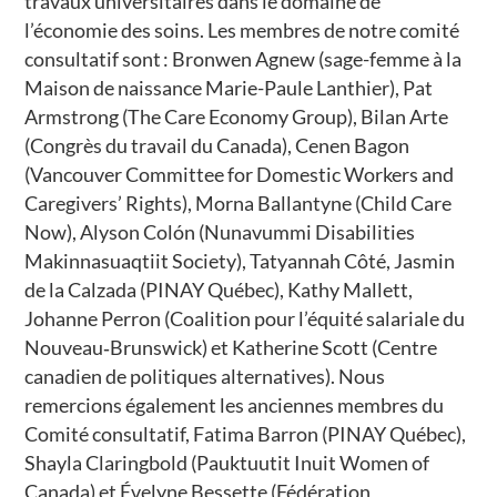
travaux universitaires dans le domaine de
l’économie des soins. Les membres de notre comité
consultatif sont : Bronwen Agnew (sage-femme à la
Maison de naissance Marie-Paule Lanthier), Pat
Armstrong (The Care Economy Group), Bilan Arte
(Congrès du travail du Canada), Cenen Bagon
(Vancouver Committee for Domestic Workers and
Caregivers’ Rights), Morna Ballantyne (Child Care
Now), Alyson Colón (Nunavummi Disabilities
Makinnasuaqtiit Society), Tatyannah Côté, Jasmin
de la Calzada (PINAY Québec), Kathy Mallett,
Johanne Perron (Coalition pour l’équité salariale du
Nouveau‑Brunswick) et Katherine Scott (Centre
canadien de politiques alternatives). Nous
remercions également les anciennes membres du
Comité consultatif, Fatima Barron (PINAY Québec),
Shayla Claringbold (Pauktuutit Inuit Women of
Canada) et Évelyne Bessette (Fédération