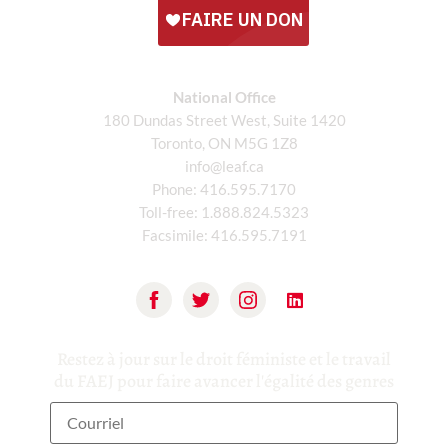
National Office
180 Dundas Street West, Suite 1420
Toronto, ON M5G 1Z8
info@leaf.ca
Phone:
416.595.7170
Toll-free:
1.888.824.5323
Facsimile:
416.595.7191
Restez à jour sur le droit féministe et le travail
du FAEJ pour faire avancer l'égalité des genres