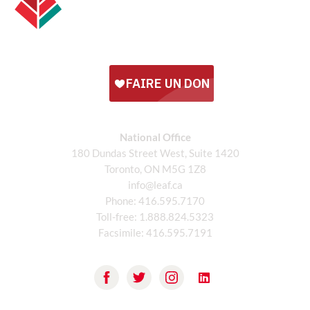
National Office
180 Dundas Street West, Suite 1420
Toronto, ON M5G 1Z8
info@leaf.ca
Phone:
416.595.7170
Toll-free:
1.888.824.5323
Facsimile:
416.595.7191