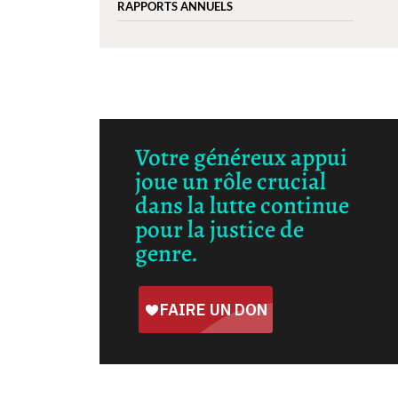
RAPPORTS ANNUELS
Votre généreux appui
joue un rôle crucial
dans la lutte continue
pour la justice de
genre.