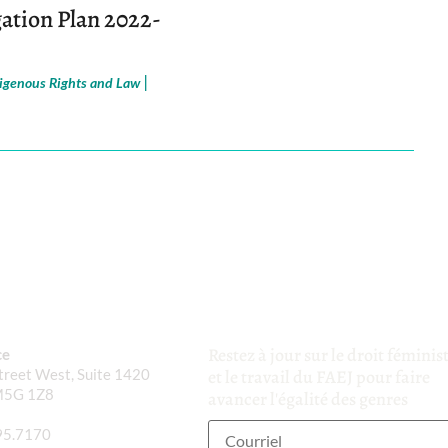
gation Plan 2022-
|
igenous Rights and Law
Restez à jour sur le droit féminis
ce
reet West, Suite 1420
et le travail du FAEJ pour faire
M5G 1Z8
avancer l'égalité des genres
95.7170