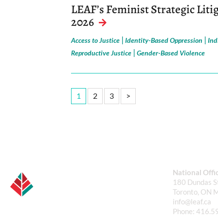
LEAF’s Feminist Strategic Liti
2026
|
|
Access to Justice
Identity-Based Oppression
Ind
|
Reproductive Justice
Gender-Based Violence
1
2
3
>
National Offi
180 Dundas St
Toronto, ON 
info@leaf.ca
Phone:
416.5