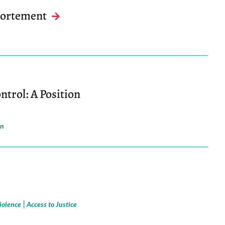
avortement
ntrol: A Position
on
|
iolence
Access to Justice