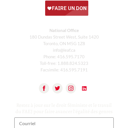
National Office
180 Dundas Street West, Suite 1420
Toronto, ON M5G 1Z8
info@leaf.ca
Phone:
416.595.7170
Toll-free:
1.888.824.5323
Facsimile:
416.595.7191
Restez à jour sur le droit féministe et le travail
du FAEJ pour faire avancer l'égalité des genres