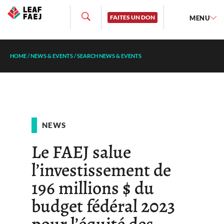
FAITES UN DON
MENU
HOME
/
NEWS & EVENTS
/
SEARCH NEWS & EVENTS
NEWS
Le FAEJ salue
l’investissement de
196 millions $ du
budget fédéral 2023
pour l’équité des