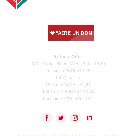
National Office
180 Dundas Street West, Suite 1420
Toronto, ON M5G 1Z8
info@leaf.ca
Phone:
416.595.7170
Toll-free:
1.888.824.5323
Facsimile:
416.595.7191
Restez à jour sur le droit féministe et le travail