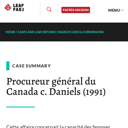
FAITES UN DON
MENU
HOME
/
CASES AND LAW REFORM
/
SEARCH CASES & SUBMISSIONS
CASE SUMMARY
Procureur général du
Canada c. Daniels (1991)
Cette affaire concernait la capacité des femmes