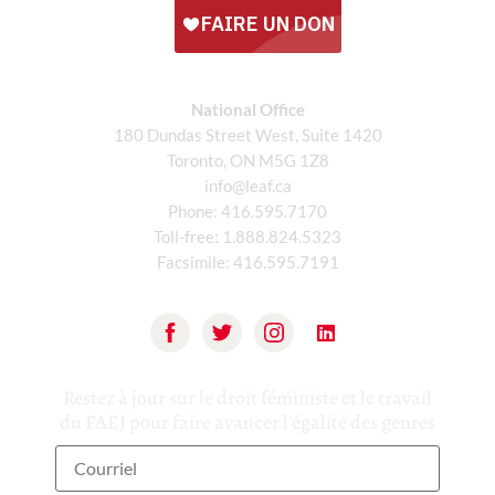
National Office
180 Dundas Street West, Suite 1420
Toronto, ON M5G 1Z8
info@leaf.ca
Phone:
416.595.7170
Toll-free:
1.888.824.5323
Facsimile:
416.595.7191
Restez à jour sur le droit féministe et le travail
du FAEJ pour faire avancer l'égalité des genres