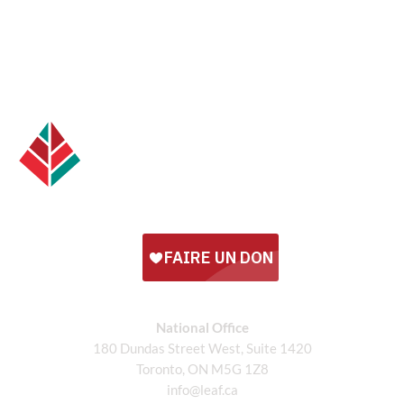
National Office
180 Dundas Street West, Suite 1420
Toronto, ON M5G 1Z8
info@leaf.ca