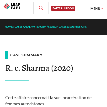
FAITES UN DON
MENU
HOME
/
CASES AND LAW REFORM
/
SEARCH CASES & SUBMISSIONS
CASE SUMMARY
R. c. Sharma (2020)
Cette affaire concernait la sur-incarcération de
femmes autochtones.