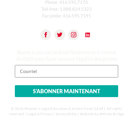
Phone:
416.595.7170
Toll-free:
1.888.824.5323
Facsimile:
416.595.7191
Restez à jour sur le droit féministe et le travail
du FAEJ pour faire avancer l'égalité des genres
© 2026 Women’s Legal Education & Action Fund (LEAF). All rights
reserved. |
Legal & Privacy
|
Accessibility
| Website by
Affinity Bridge