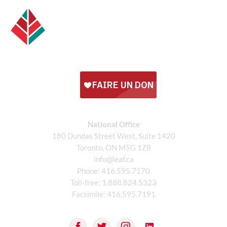
National Office
180 Dundas Street West, Suite 1420
Toronto, ON M5G 1Z8
info@leaf.ca
Phone:
416.595.7170
Toll-free:
1.888.824.5323
Facsimile:
416.595.7191