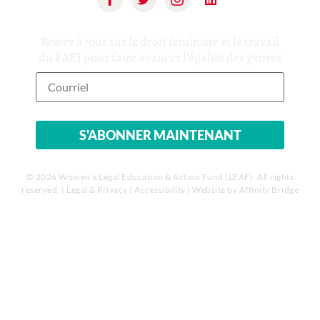
Restez à jour sur le droit féministe et le travail
du FAEJ pour faire avancer l'égalité des genres
© 2026 Women’s Legal Education & Action Fund (LEAF). All rights
reserved. |
Legal & Privacy
|
Accessibility
| Website by
Affinity Bridge