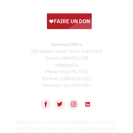
National Office
180 Dundas Street West, Suite 1420
Toronto, ON M5G 1Z8
info@leaf.ca
Phone:
416.595.7170
Toll-free:
1.888.824.5323
Facsimile:
416.595.7191
Restez à jour sur le droit féministe et le travail
du FAEJ pour faire avancer l'égalité des genres