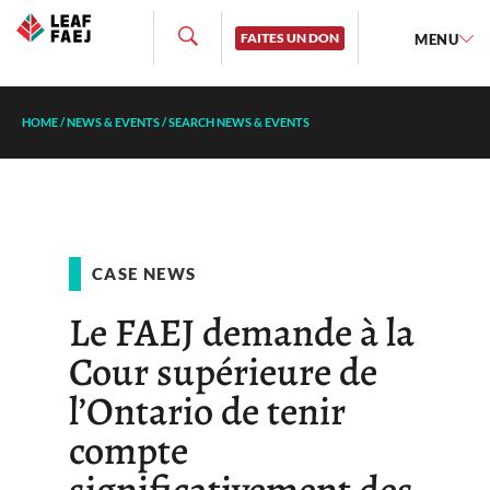
FAITES UN DON
MENU
HOME
/
NEWS & EVENTS
/
SEARCH NEWS & EVENTS
CASE NEWS
Le FAEJ demande à la
Cour supérieure de
l’Ontario de tenir
compte
significativement des