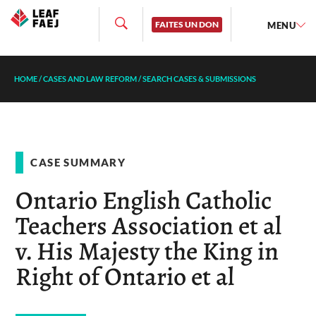
FAITES UN DON
MENU
HOME
/
CASES AND LAW REFORM
/
SEARCH CASES & SUBMISSIONS
CASE SUMMARY
Ontario English Catholic
Teachers Association et al
v. His Majesty the King in
Right of Ontario et al