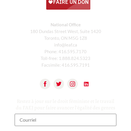
National Office
180 Dundas Street West, Suite 1420
Toronto, ON M5G 1Z8
info@leaf.ca
Phone:
416.595.7170
Toll-free:
1.888.824.5323
Facsimile:
416.595.7191
Restez à jour sur le droit féministe et le travail
du FAEJ pour faire avancer l'égalité des genres