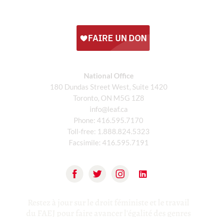
National Office
180 Dundas Street West, Suite 1420
Toronto, ON M5G 1Z8
info@leaf.ca
Phone:
416.595.7170
Toll-free:
1.888.824.5323
Facsimile:
416.595.7191
Restez à jour sur le droit féministe et le travail
du FAEJ pour faire avancer l'égalité des genres