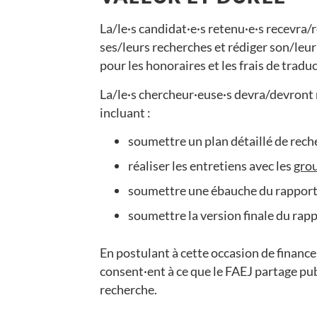
La/le·s candidat·e·s retenu·e·s recevra/
ses/leurs recherches et rédiger son/le
pour les honoraires et les frais de tradu
La/le·s chercheur·euse·s devra/devront r
incluant :
soumettre un plan détaillé de rech
réaliser les entretiens avec les
grou
soumettre une ébauche du rapport 
soumettre la version finale du rap
En postulant à cette occasion de finance
consent·ent à ce que le FAEJ partage pu
recherche.