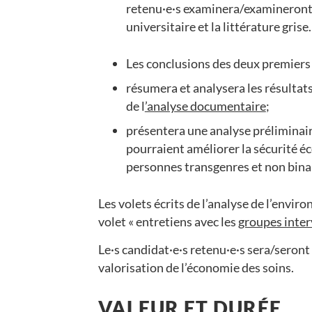
retenu·e·s examinera/examineront la
universitaire et la littérature grise.
Les conclusions des deux premiers 
résumera et analysera les résultats
de l
’analyse documentaire
;
présentera une analyse préliminair
pourraient améliorer la sécurité é
personnes transgenres et non binai
Les volets écrits de l’analyse de l’envir
volet « entretiens avec les
groupes inte
Le·s candidat·e·s retenu·e·s sera/seront
valorisation de l’économie des soins.
VALEUR ET DURÉE