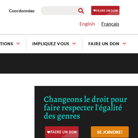
Coordonnées
English
Français
TIONS
IMPLIQUEZ VOUS
FAIRE UN DON
Changeons le droit pour
faire respecter l'égalité
des genres
SE JOINDRE!