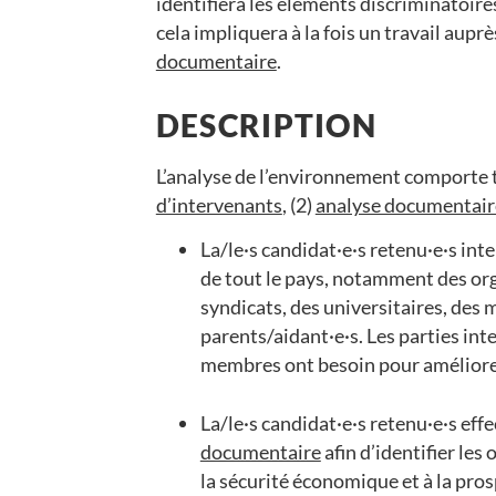
identifiera les éléments discriminatoire
cela impliquera à la fois un travail aupr
documentaire
.
DESCRIPTION
L’analyse de l’environnement comporte tr
d’intervenants
, (2)
analyse documentair
La/le·s candidat·e·s retenu·e·s in
de tout le pays, notamment des org
syndicats, des universitaires, des 
parents/aidant·e·s. Les parties int
membres ont besoin pour améliorer
La/le·s candidat·e·s retenu·e·s ef
documentaire
afin d’identifier les
la sécurité économique et à la pros