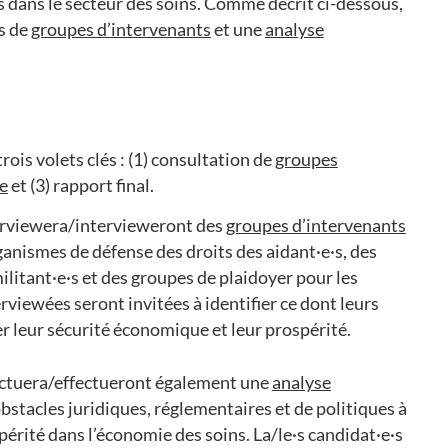
s dans le secteur des soins. Comme décrit ci-dessous,
ès de
groupes d’intervenants
et une
analyse
ois volets clés : (1) consultation de
groupes
e
et (3) rapport final.
terviewera/intervieweront des
groupes d’intervenants
anismes de défense des droits des aidant·e·s, des
militant·e·s et des groupes de plaidoyer pour les
erviewées seront invitées à identifier ce dont leurs
 leur sécurité économique et leur prospérité.
fectuera/effectueront également une
analyse
 obstacles juridiques, réglementaires et de politiques à
périté dans l’économie des soins. La/le·s candidat·e·s