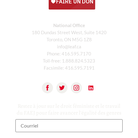
National Office
180 Dundas Street West, Suite 1420
Toronto, ON M5G 1Z8
info@leaf.ca
Phone:
416.595.7170
Toll-free:
1.888.824.5323
Facsimile:
416.595.7191
Restez à jour sur le droit féministe et le travail
du FAEJ pour faire avancer l'égalité des genres