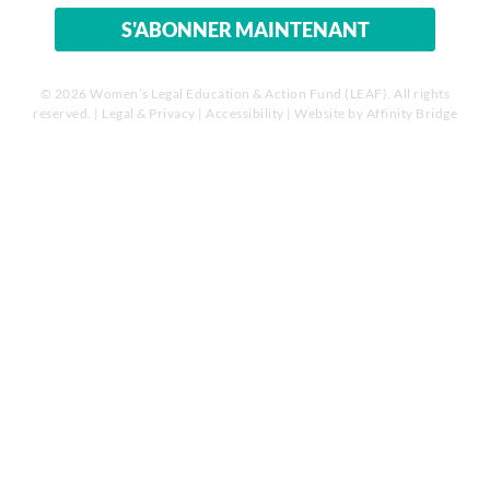
© 2026 Women’s Legal Education & Action Fund (LEAF). All rights
reserved. |
Legal & Privacy
|
Accessibility
| Website by
Affinity Bridge