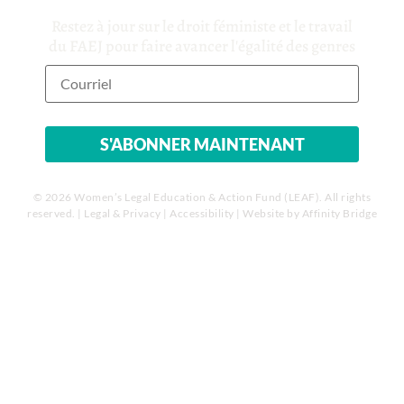
Restez à jour sur le droit féministe et le travail
du FAEJ pour faire avancer l'égalité des genres
© 2026 Women’s Legal Education & Action Fund (LEAF). All rights
reserved. |
Legal & Privacy
|
Accessibility
| Website by
Affinity Bridge