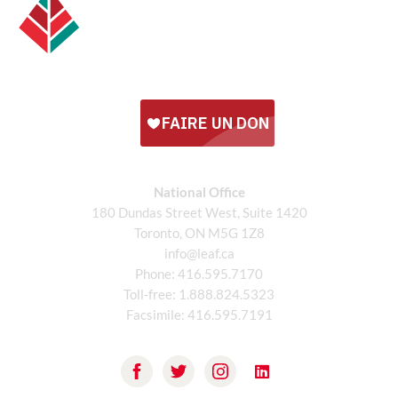
National Office
180 Dundas Street West, Suite 1420
Toronto, ON M5G 1Z8
info@leaf.ca
Phone:
416.595.7170
Toll-free:
1.888.824.5323
Facsimile:
416.595.7191