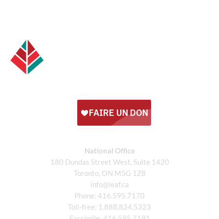
National Office
180 Dundas Street West, Suite 1420
Toronto, ON M5G 1Z8
info@leaf.ca
Phone:
416.595.7170
Toll-free:
1.888.824.5323
Facsimile:
416.595.7191