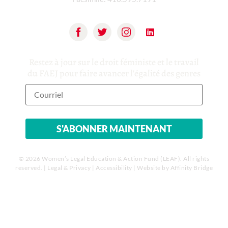
Restez à jour sur le droit féministe et le travail
du FAEJ pour faire avancer l'égalité des genres
© 2026 Women’s Legal Education & Action Fund (LEAF). All rights
reserved. |
Legal & Privacy
|
Accessibility
| Website by
Affinity Bridge