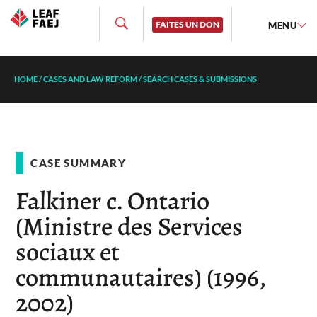
FAITES UN DON
MENU
HOME
/
CASES AND LAW REFORM
/
SEARCH CASES & SUBMISSIONS
CASE SUMMARY
Falkiner c. Ontario
(Ministre des Services
sociaux et
communautaires) (1996,
2002)