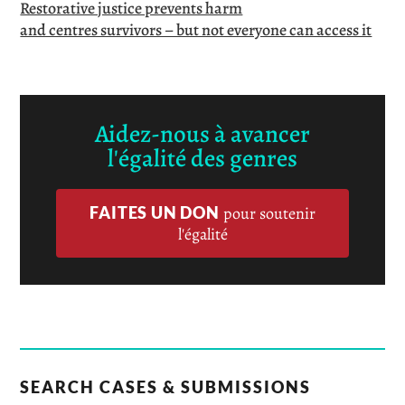
Restorative justice prevents harm
and centres survivors – but not everyone can access it
Aidez-nous à avancer
l'égalité des genres
FAITES UN DON
pour soutenir
l'égalité
SEARCH CASES & SUBMISSIONS