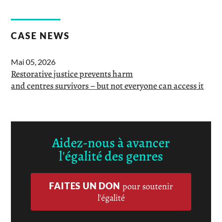
CASE NEWS
Mai 05, 2026
Restorative justice prevents harm
and centres survivors – but not everyone can access it
Aidez-nous à avancer
l'égalité des genres
FAITES UN DON
pour soutenir
l'égalité