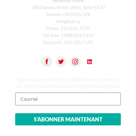
National Office
180 Dundas Street West, Suite 1420
Toronto, ON M5G 1Z8
info@leaf.ca
Phone:
416.595.7170
Toll-free:
1.888.824.5323
Facsimile:
416.595.7191
Restez à jour sur le droit féministe et le travail
du FAEJ pour faire avancer l'égalité des genres