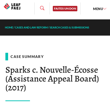
FAITES UN DON
MENU
HOME
/
CASES AND LAW REFORM
/
SEARCH CASES & SUBMISSIONS
CASE SUMMARY
Sparks c. Nouvelle-Écosse
(Assistance Appeal Board)
(2017)