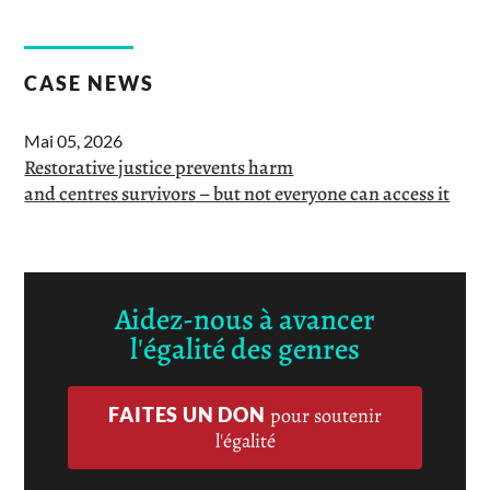
CASE NEWS
Mai 05, 2026
Restorative justice prevents harm
and centres survivors – but not everyone can access it
Aidez-nous à avancer
l'égalité des genres
FAITES UN DON
pour soutenir
l'égalité