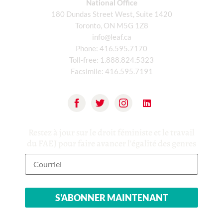
National Office
180 Dundas Street West, Suite 1420
Toronto, ON M5G 1Z8
info@leaf.ca
Phone:
416.595.7170
Toll-free:
1.888.824.5323
Facsimile:
416.595.7191
Restez à jour sur le droit féministe et le travail
du FAEJ pour faire avancer l'égalité des genres