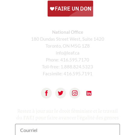
National Office
180 Dundas Street West, Suite 1420
Toronto, ON M5G 1Z8
info@leaf.ca
Phone:
416.595.7170
Toll-free:
1.888.824.5323
Facsimile:
416.595.7191
Restez à jour sur le droit féministe et le travail
du FAEJ pour faire avancer l'égalité des genres