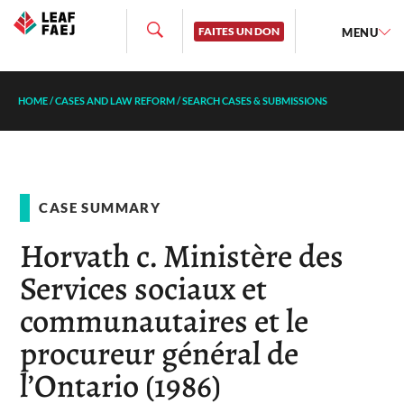
FAITES UN DON
MENU
HOME
/
CASES AND LAW REFORM
/
SEARCH CASES & SUBMISSIONS
CASE SUMMARY
Horvath c. Ministère des
Services sociaux et
communautaires et le
procureur général de
l’Ontario (1986)