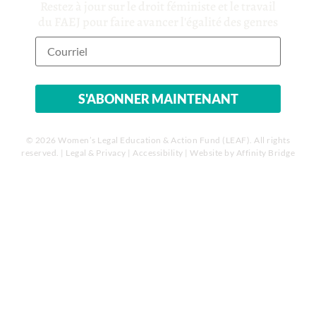
Restez à jour sur le droit féministe et le travail
du FAEJ pour faire avancer l'égalité des genres
© 2026 Women’s Legal Education & Action Fund (LEAF). All rights
reserved. |
Legal & Privacy
|
Accessibility
| Website by
Affinity Bridge