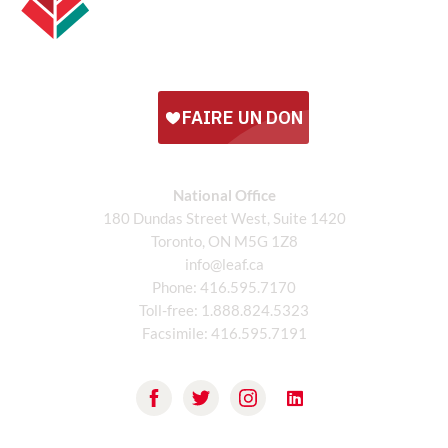
National Office
180 Dundas Street West, Suite 1420
Toronto, ON M5G 1Z8
info@leaf.ca
Phone:
416.595.7170
Toll-free:
1.888.824.5323
Facsimile:
416.595.7191