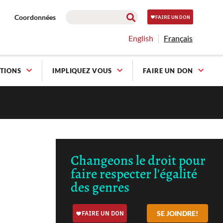
Coordonnées
English
Français
TIONS
IMPLIQUEZ VOUS
FAIRE UN DON
Changeons le droit pour
faire respecter l'égalité
des genres
SE JOINDRE!