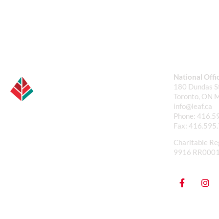
National Offi
180 Dundas St
Toronto, ON 
info@leaf.ca
Phone:
416.5
Fax:
416.595
Charitable Re
9916 RR000