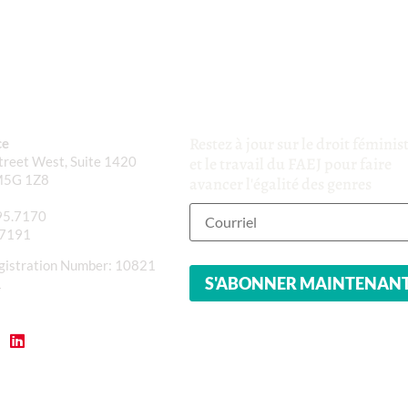
Restez à jour sur le droit féminis
ce
reet West, Suite 1420
et le travail du FAEJ pour faire
M5G 1Z8
avancer l'égalité des genres
95.7170
.7191
gistration Number: 10821
1